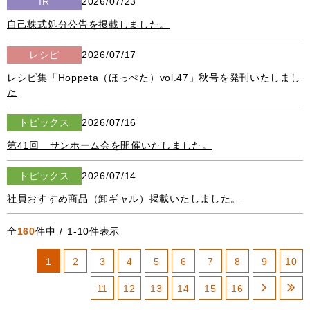
IR
2026/07/23
自己株式処分公告を掲載しました。
レシピ
2026/07/17
レシピ集「Hoppeta（ほっぺた）vol.47」秋号を発刊いたしまし
た
トピックス
2026/07/16
第41回 サンホーム会を開催いたしました。
トピックス
2026/07/14
社員おすすめ商品（卸ギャル）掲載いたしました。
全
160
件中 / 1-10件表示
1
2
3
4
5
6
7
8
9
10
11
12
13
14
15
16