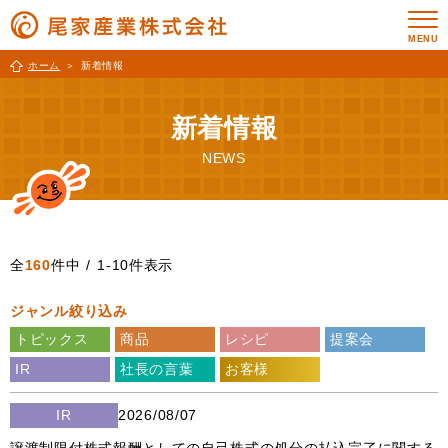
ホーム
新着情報
新着情報
NEWS
全
160
件中 / 1-10件表示
トピックス
商品
レシピ
提案会
IR
社長の言葉
お客様
IR
2026/08/07